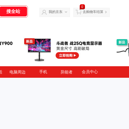
0
我的京东
去购物车结算
手机
会员中心
活
电脑周边
异能者