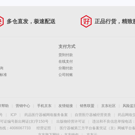
多仓直发，极速配送
正品行货，精致
支付方式
货到付款
在线支付
询
分期付款
标准
公司转账
家帮助
|
营销中心
|
手机京东
|
友情链接
|
销售联盟
|
京东社区
|
风险监
4号
|
ICP
|
药品医疗器械网络服务备案
|
自营医疗器械经营资质
|
药品网络
可证编号新出网证(京)字150号
|
出版物经营许可证
|
违法和不良信息举报电话：40
线：4006067733
经营证照
|
医疗器械第三方平台备案凭证（京）网械平台备字（
京东旗下网站：
京东钱包
|
京东云