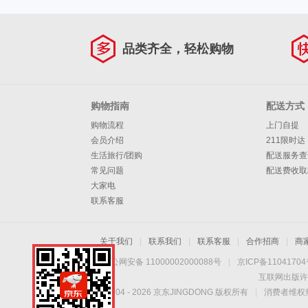
品类齐全，轻松购物
购物指南
配送方式
购物流程
上门自提
会员介绍
211限时达
生活旅行/团购
配送服务查
常见问题
配送费收取
大家电
联系客服
关于我们
|
联系我们
|
联系客服
|
合作招商
|
商
京公网安备 11000002000088号
|
京ICP备1104170
互联网出版许
Copyright © 2004 -
2026
京东JINGDONG 版权所有
|
消费者维权热