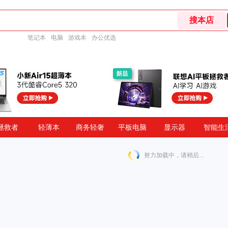
笔记本
电脑
游戏本
办公优选
商务轻奢
拯救者
轻薄本
平板电脑
显示器
智能生
努力加载中，请稍后...