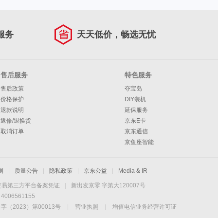
服务
天天低价，畅选无忧
售后服务
特色服务
售后政策
夺宝岛
价格保护
DIY装机
退款说明
延保服务
返修/退换货
京东E卡
取消订单
京东通信
京鱼座智能
测
|
质量公告
|
隐私政策
|
京东公益
|
Media & IR
交易第三方平台备案凭证
|
新出发京零 字第大120007号
06561155
2023）第00013号
|
营业执照
|
增值电信业务经营许可证